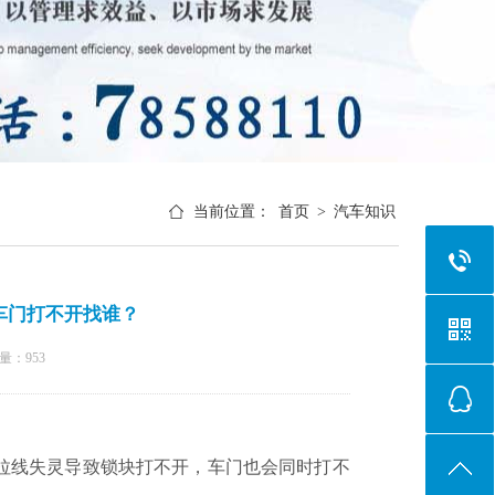
当前位置：
首页
>
汽车知识
车门打不开找谁？
量：
953
拉线失灵导致锁块打不开，车门也会同时打不