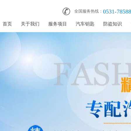
0531-7858
全国服务热线：
首页
关于我们
服务项目
汽车钥匙
防盗知识