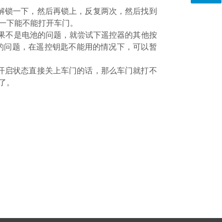
解锁一下，然后再锁上，反复两次，然后找到
一下能不能打开车门。
如果不是电池的问题，就尝试下遥控器的其他按
的问题，在遥控钥匙不能用的情况下，可以暂
开启状态直接关上车门的话，那么车门就打不
了。